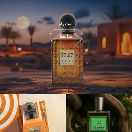
إنستغرام
متابعة