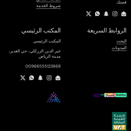
قصتك
شروط الخدمة
Twitter
WhatsApp
Snapchat
Instagram
Email
الروابط السريعة
المكتب الرئيسي
البحث
المكتب الرئيسي
المدونات
خير الدين الزركلي، حي الغدير،
مدينة الرياض
00966555123668
Twitter
WhatsApp
Snapchat
Instagram
Email