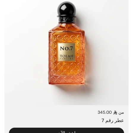
من
345.00
السعر العادي
عطر رقم 7