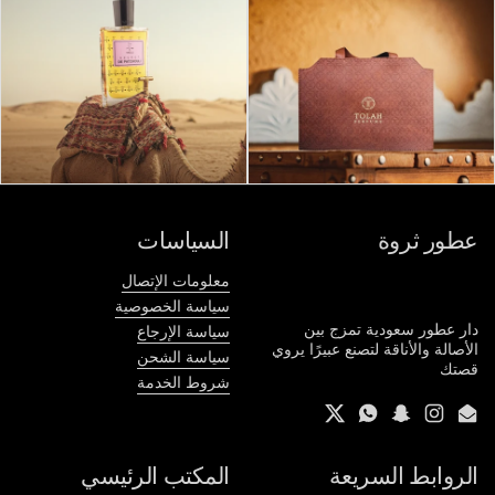
عطور ثروة
السياسات
معلومات الإتصال
سياسة الخصوصية
دار عطور سعودية تمزج بين
سياسة الإرجاع
الأصالة والأناقة لتصنع عبيرًا يروي
سياسة الشحن
قصتك
شروط الخدمة
Twitter
WhatsApp
Snapchat
Instagram
Email
الروابط السريعة
المكتب الرئيسي