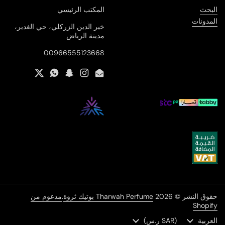
البحث
المكتب الرئيسي
المدونات
خير الدين الزركلي، حي الغدير،
مدينة الرياض
00966555123668
Twitter
WhatsApp
Snapchat
Instagram
Email
حقوق النشر © 2026
Tharwah Perfume بوتيك ثروة
.
مدعوم من
Shopify
اللغة
العربية
(SAR ر.س)
الدولة/الإقليم