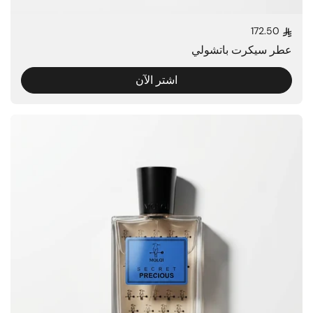
172.50
السعر العادي
عطر سيكرت باتشولي
اشتر الآن