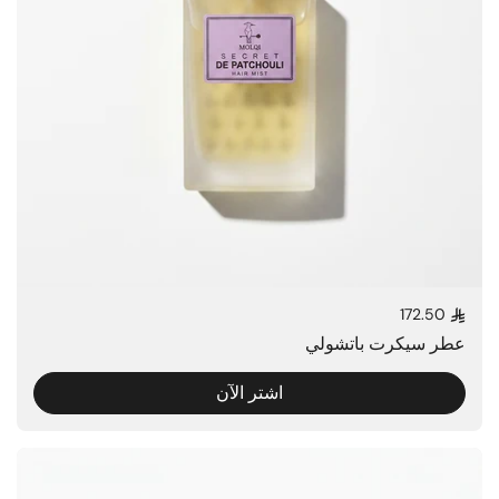
172.50
السعر العادي
عطر سيكرت باتشولي
اشتر الآن