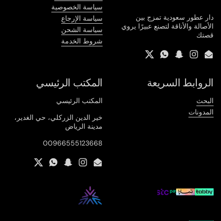
سياسة الخصوصية
دار عطور سعودية تمزج بين
سياسة الإرجاع
الأصالة والأناقة لتصنع عبيرًا يروي
سياسة الشحن
قصتك
شروط الخدمة
Twitter
WhatsApp
Snapchat
Instagram
Email
الروابط السريعة
المكتب الرئيسي
البحث
المكتب الرئيسي
المدونات
خير الدين الزركلي، حي الغدير،
مدينة الرياض
00966555123668
Twitter
WhatsApp
Snapchat
Instagram
Email