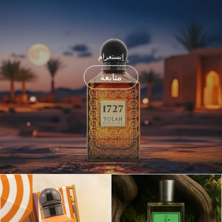
إنستغرام
متابعة