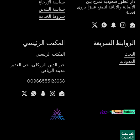
دار عطور سعودية تمزج بين
سياسة الإرجاع
الأصالة والأناقة لتصنع عبيرًا يروي
سياسة الشحن
قصتك
شروط الخدمة
Twitter
WhatsApp
Snapchat
Instagram
Email
الروابط السريعة
المكتب الرئيسي
البحث
المكتب الرئيسي
المدونات
خير الدين الزركلي، حي الغدير،
مدينة الرياض
00966555123668
Twitter
WhatsApp
Snapchat
Instagram
Email