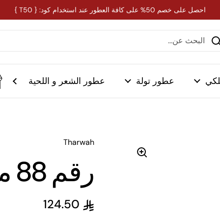
احصل على خصم 50% على كافة العطور عند استخدام كود: { T50 }
لكي
عطور تولة
عطور الشعر و اللحية
Tharwah
رقم 88 ميني 20 مل
124.50
السعر العادي