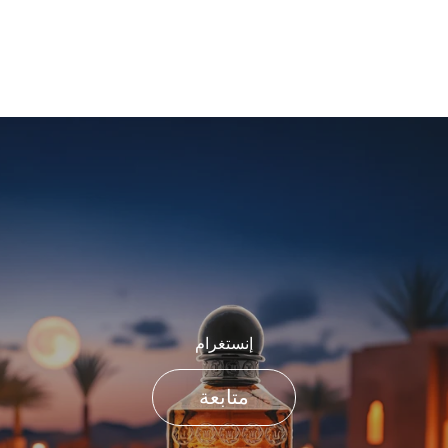
إنستغرام
متابعة