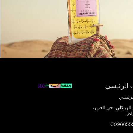
 الرئيسي
لرئيسي
 الزركلي، حي الغدير،
ياض
0096655