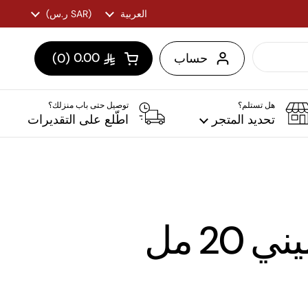
اللغة
العربية
(SAR ر.س)
الدولة/الإقليم
0.00
حساب
0
فتح العربة
عربة التسوق الإجمالي:
منتجات في عربة التسو
هل تستلم؟
توصيل حتى باب منزلك؟
عطور المنزل
تحديد المتجر
اطّلع على التقديرات