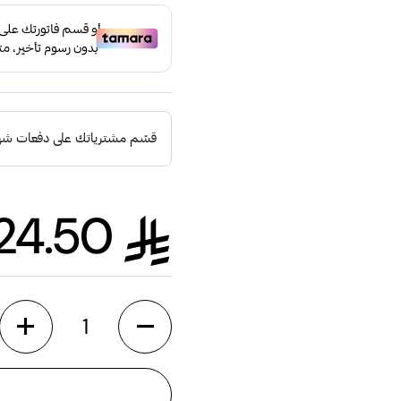
124.50
السعر الع
الكمية