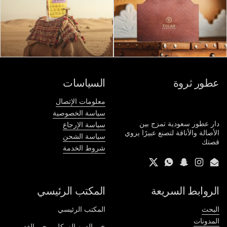
عطور ثروة
السياسات
معلومات الإتصال
سياسة الخصوصية
دار عطور سعودية تمزج بين
سياسة الإرجاع
الأصالة والأناقة لتصنع عبيرًا يروي
سياسة الشحن
قصتك
شروط الخدمة
Twitter
WhatsApp
Snapchat
Instagram
Email
الروابط السريعة
المكتب الرئيسي
البحث
المكتب الرئيسي
المدونات
خير الدين الزركلي، حي الغدير،