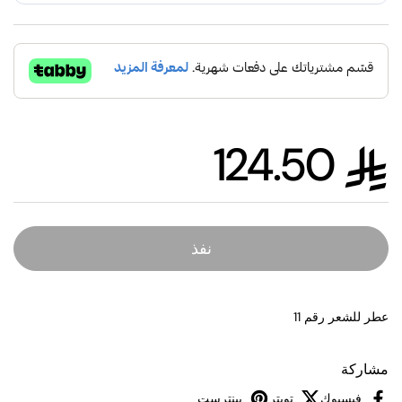
124.50
السعر العادي
نفذ
عطر للشعر رقم 11
مشاركة
فيسبوك
تويتر
بينترست