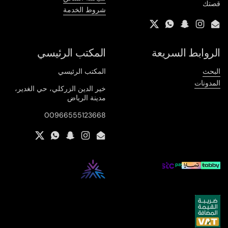
قصتك
شروط الخدمة
Twitter
WhatsApp
Snapchat
Instagram
Email
الروابط السريعة
المكتب الرئيسي
البحث
المكتب الرئيسي
المدونات
خير الدين الزركلي، حي الغدير،
مدينة الرياض
00966555123668
Twitter
WhatsApp
Snapchat
Instagram
Email