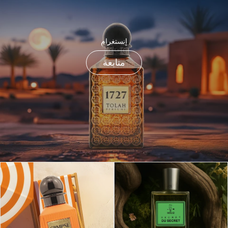
إنستغرام
متابعة