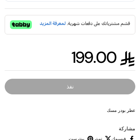
199.00
السعر العادي
نفذ
عطر بودر مسك
مشاركة
فيسبوك
تويتر
بينترست