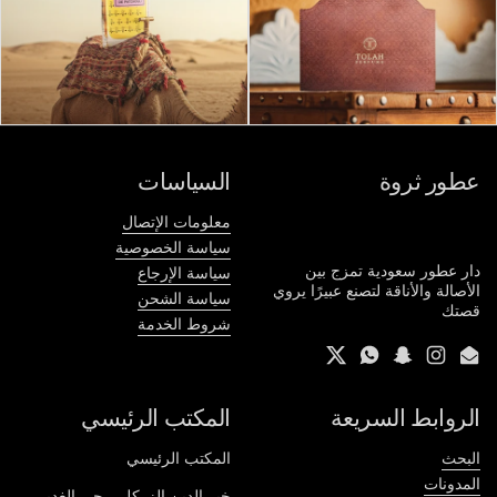
عطور ثروة
السياسات
معلومات الإتصال
سياسة الخصوصية
دار عطور سعودية تمزج بين
سياسة الإرجاع
الأصالة والأناقة لتصنع عبيرًا يروي
سياسة الشحن
قصتك
شروط الخدمة
Twitter
WhatsApp
Snapchat
Instagram
Email
الروابط السريعة
المكتب الرئيسي
البحث
المكتب الرئيسي
المدونات
خير الدين الزركلي، حي الغدير،