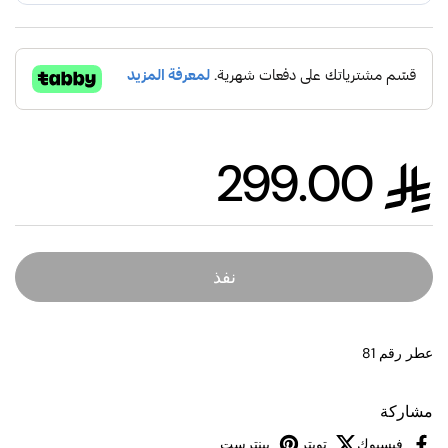
299.00
السعر العادي
نفذ
عطر رقم 81
مشاركة
فيسبوك
تويتر
بينترست