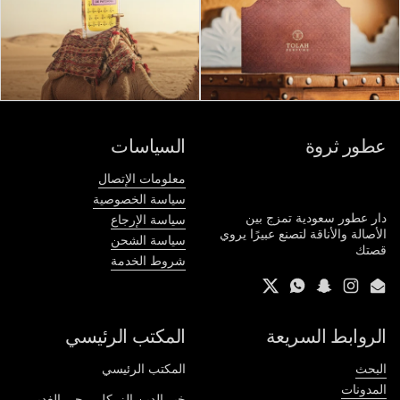
عطور ثروة
السياسات
معلومات الإتصال
سياسة الخصوصية
دار عطور سعودية تمزج بين
سياسة الإرجاع
الأصالة والأناقة لتصنع عبيرًا يروي
سياسة الشحن
قصتك
شروط الخدمة
Twitter
WhatsApp
Snapchat
Instagram
Email
الروابط السريعة
المكتب الرئيسي
البحث
المكتب الرئيسي
المدونات
خير الدين الزركلي، حي الغدير،