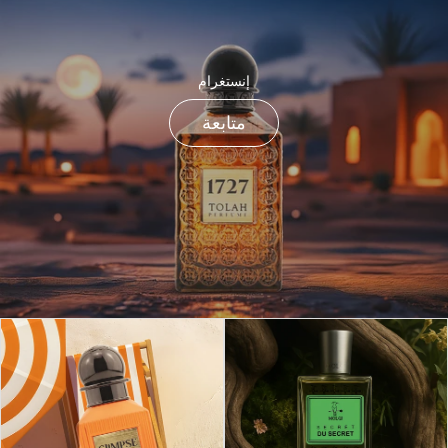
إنستغرام
متابعة