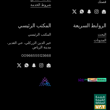
قصتك
شروط الخدمة
Twitter
WhatsApp
Snapchat
Instagram
Email
الروابط السريعة
المكتب الرئيسي
البحث
المكتب الرئيسي
المدونات
خير الدين الزركلي، حي الغدير،
مدينة الرياض
00966555123668
Twitter
WhatsApp
Snapchat
Instagram
Email