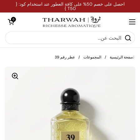
تخطي إلى المحتوى
احصل على خصم 50% على كافة العطور عند استخدام كود: {
T50 }
فتح العربة
0
فتح القائمة
الصفحة الرئيسية
/
المجموعات
/
عطر رقم 39