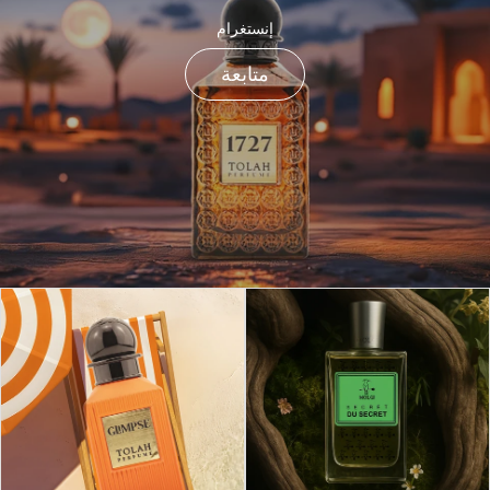
إنستغرام
متابعة