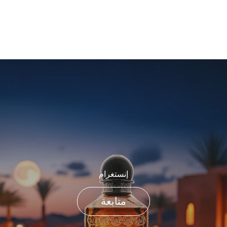
إنستغرام
متابعة