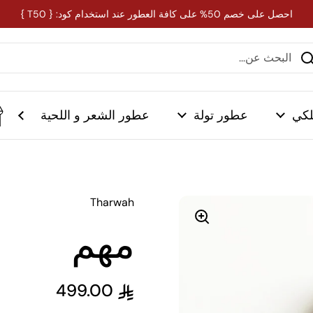
احصل على خصم 50% على كافة العطور عند استخدام كود: { T50 }
لكي
عطور تولة
عطور الشعر و اللحية
Tharwah
مهم
499.00
السعر العادي