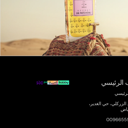
 الرئيسي
لرئيسي
 الزركلي، حي الغدير،
ياض
0096655