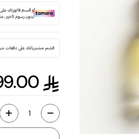
499.00
السعر الع
الكمية